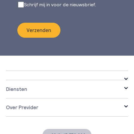
Schrijf mij in voor de nieuwsbrief.
Verzenden
Diensten
Infrastructure
Cloud
Over Previder
Workplace
Over Previder
Security
Partners
Data & AI
Klantverhalen