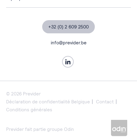
Workplace
À propos de Previder
Security
Partenaires
Data & AI
Actualités
+32 (0) 2 609 2500
Business Applications
Études de cas
Managed Services
Contact
info@previder.be
Professional Services
© 2026 Previder
Déclaration de confidentialité Belgique
Contact
Conditions générales
Previder fait partie groupe Odin