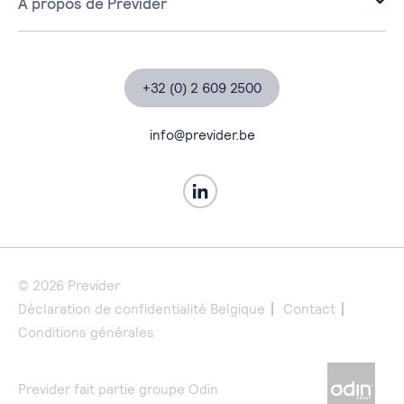
À propos de Previder
Workplace
À propos de Previder
Security
Partenaires
Data & AI
Actualités
+32 (0) 2 609 2500
Business Applications
Études de cas
Managed Services
Contact
info@previder.be
Professional Services
© 2026 Previder
Déclaration de confidentialité Belgique
Contact
Conditions générales
Previder fait partie groupe Odin