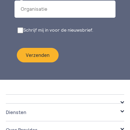
Schrijf mij in voor de nieuwsbrief.
Verzenden
Diensten
Infrastructure
Cloud
Over Previder