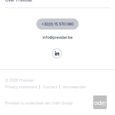
Workplace
Over Previder
Security
Partners
Data & AI
Klantverhalen
+32(0) 15 570 080
Business Applications
Blogs, nieuws & events
Managed Services
Contact
info@previder.be
Professional Services
Previder Portal
© 2026 Previder
Privacy statement
Contact
Voorwaarden
Previder is onderdeel van Odin Groep